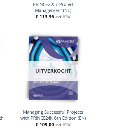
PRINCE2® 7 Project
Management (NL)
€
113,36
incl. BTW
UITVERKOCHT
Managing Successful Projects
th
with PRINCE2®, 6th Edition (EN)
€
109,00
incl. BTW