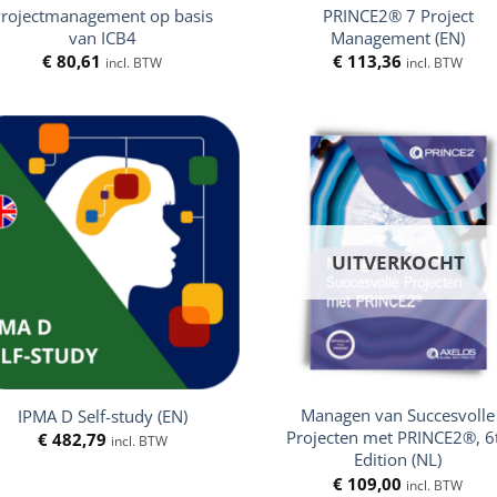
Projectmanagement op basis
PRINCE2® 7 Project
van ICB4
Management (EN)
€
80,61
€
113,36
incl. BTW
incl. BTW
UITVERKOCHT
Managen van Succesvolle
IPMA D Self-study (EN)
Projecten met PRINCE2®, 6
€
482,79
incl. BTW
Edition (NL)
€
109,00
incl. BTW