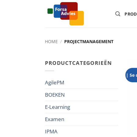
Ga
naar
PROD
inhoud
HOME
/
PROJECTMANAGEMENT
PRODUCTCATEGORIEËN
| 5e 
AgilePM
BOEKEN
E-Learning
Examen
IPMA