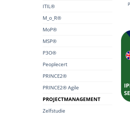
ITIL®
M_o_R®
MoP®
MSP®
P3O®
Peoplecert
PRINCE2®
PRINCE2® Agile
PROJECTMANAGEMENT
Zelfstudie