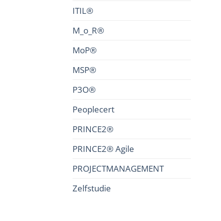
ITIL®
M_o_R®
MoP®
MSP®
P3O®
Peoplecert
PRINCE2®
PRINCE2® Agile
PROJECTMANAGEMENT
Zelfstudie