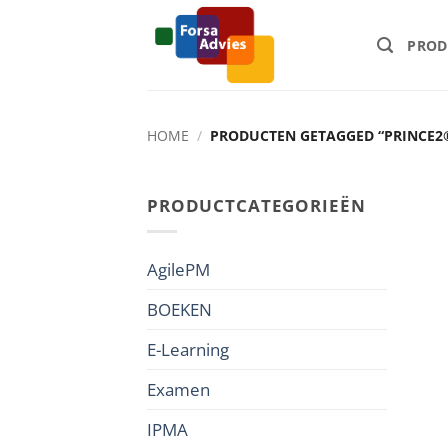
Ga
naar
PROD
inhoud
HOME
/
PRODUCTEN GETAGGED “PRINCE2
PRODUCTCATEGORIEËN
AgilePM
BOEKEN
E-Learning
Examen
IPMA