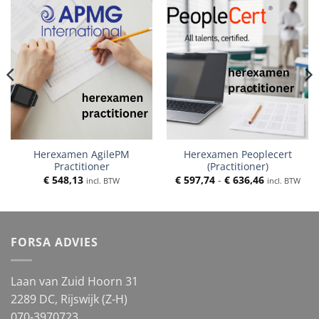
Herexamen AgilePM
Herexamen Peoplecert
Practitioner
(Practitioner)
Prijsklasse:
€
548,13
€
597,74
-
€
636,46
incl. BTW
incl. BTW
€ 597,74
tot
€ 636,46
FORSA ADVIES
Laan van Zuid Hoorn 31
2289 DC, Rijswijk (Z-H)
070-3970723