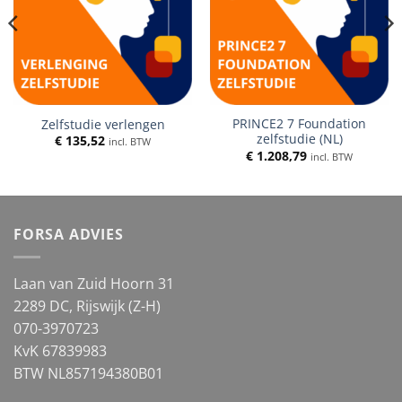
PRINCE2 7 Foundation
Zelfstudie verlengen
zelfstudie (NL)
€
135,52
incl. BTW
€
1.208,79
incl. BTW
FORSA ADVIES
Laan van Zuid Hoorn 31
2289 DC, Rijswijk (Z-H)
070-3970723
KvK 67839983
BTW NL857194380B01